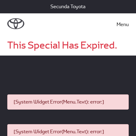
Secunda Toyota
Menu
This Special Has Expired.
[System Widget Error(Menu.Text): error:]
[System Widget Error(Menu.Text): error:]