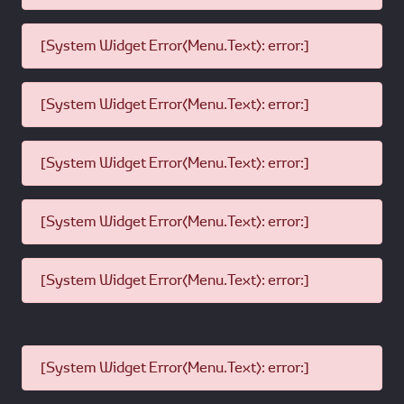
[System Widget Error(Menu.Text): error:]
[System Widget Error(Menu.Text): error:]
[System Widget Error(Menu.Text): error:]
[System Widget Error(Menu.Text): error:]
[System Widget Error(Menu.Text): error:]
[System Widget Error(Menu.Text): error:]